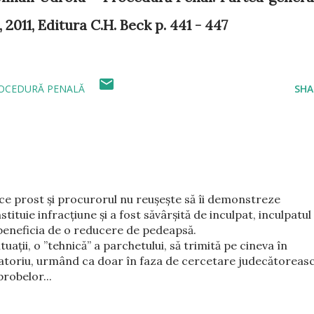
, 2011, Editura C.H. Beck p. 441 - 447
OCEDURĂ PENALĂ
SHA
ce prost și procurorul nu reușește să îi demonstreze
stituie infracțiune și a fost săvârșită de inculpat, inculpatul
 beneficia de o reducere de pedeapsă.
ituații, o ”tehnică” a parchetului, să trimită pe cineva în
batoriu, urmând ca doar în faza de cercetare judecătoreas
robelor...