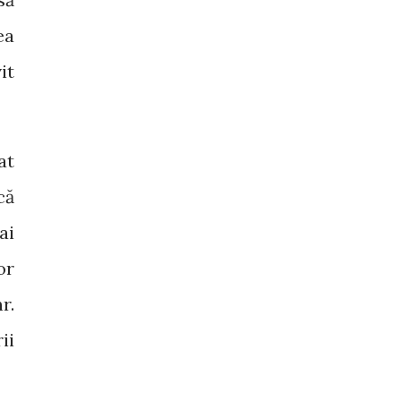
ea
it
at
că
ai
or
r.
ii