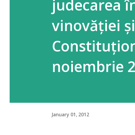
judecarea î
vinovăției ș
Constituțio
noiembrie 
January 01, 2012