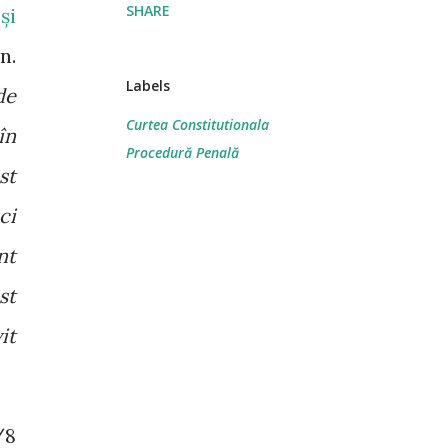
SHARE
și
n.
Labels
de
Curtea Constitutionala
în
Procedură Penală
st
ci
nt
st
it
/8