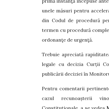
primă instanţă începuse anter
unele măsuri pentru accelerar
din Codul de procedură pen
termen cu procedură completă
ordonanţe de urgenţă.
Trebuie apreciată rapiditate
legale cu decizia Curții Co
publicării deciziei în Monitoru
Pentru comentarii pertinente
cazul recunoașterii vin
Constituționale, a se vedea