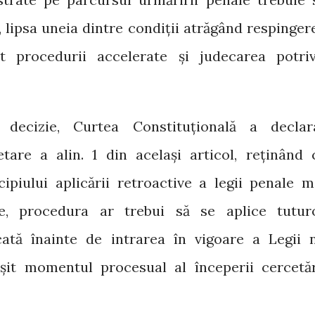
, lipsa uneia dintre condiții atrăgând respinger
it procedurii accelerate și judecarea potriv
decizie, Curtea Constituțională a declar
etare a alin. 1 din același articol, reținând 
cipiului aplicării retroactive a legii penale m
e, procedura ar trebui să se aplice tutur
ecată înainte de intrarea în vigoare a Legii n
șit momentul procesual al începerii cercetăr