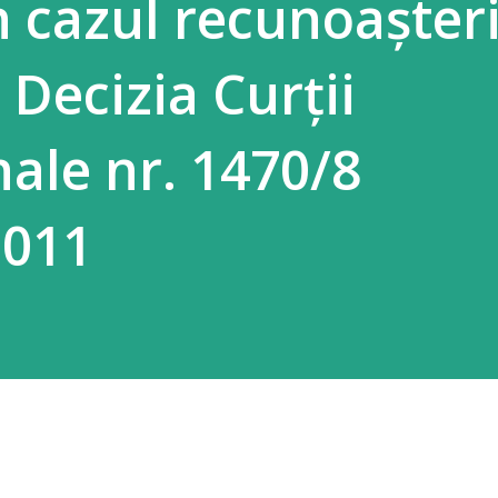
n cazul recunoașteri
i Decizia Curții
nale nr. 1470/8
2011