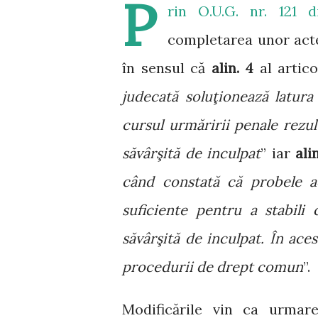
P
rin
O.U.G. nr. 121 
completarea unor acte
în sensul că
alin. 4
al artico
judecată soluţionează latur
cursul urmăririi penale rezult
săvârşită de inculpat
” iar
ali
când constată că probele a
suficiente pentru a stabili 
săvârşită de inculpat. În ace
procedurii de drept comun
”.
Modificările vin ca urmare