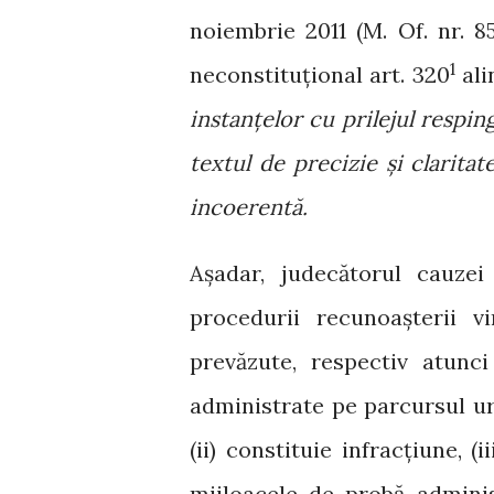
noiembrie 2011 (M. Of. nr. 85
1
neconstituțional art. 320
ali
instanțelor cu prilejul respin
textul de precizie și clarita
incoerentă.
Așadar, judecătorul cauzei
procedurii recunoașterii 
prevăzute, respectiv atunc
administrate pe parcursul urm
(ii) constituie infracțiune, (
mijloacele de probă adminis