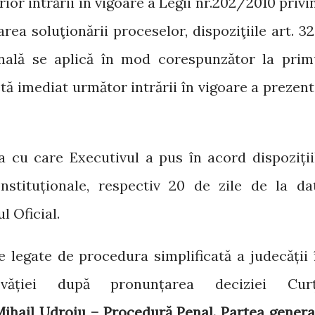
ior intrării în vigoare a Legii nr.202/2010 privi
ea soluţionării proceselor, dispoziţiile art. 3
ală se aplică în mod corespunzător la prim
 imediat următor intrării în vigoare a prezent
a cu care Executivul a pus în acord dispoziții
nstituționale, respectiv 20 de zile de la da
l Oficial.
 legate de procedura simplificată a judecății 
ovăției după pronunțarea deciziei Curț
Mihail Udroiu – Procedură Penal. Partea genera