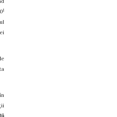
nd
1
20
ul
ei
le
ta
în
ii
lă