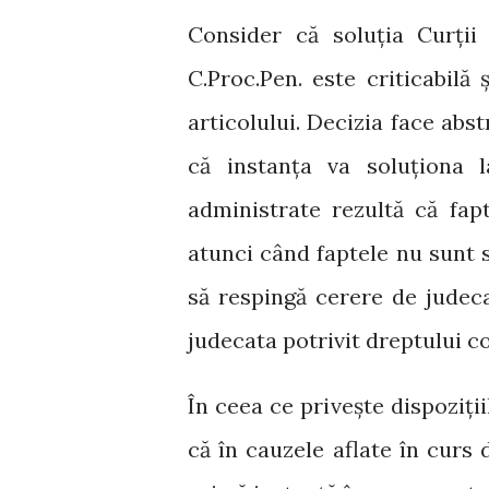
Consider că soluția Curții 
C.Proc.Pen. este criticabil
articolului. Decizia face abst
că instanța va soluționa 
administrate rezultă că fap
atunci când faptele nu sunt st
să respingă cerere de judeca
judecata potrivit dreptului 
În ceea ce privește dispoziții
că în cauzele aflate în curs