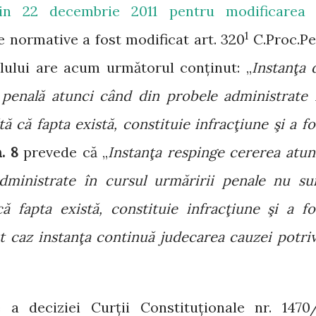
din 22 decembrie 2011
pentru modificarea 
1
 normative a fost modificat art. 320
C.Proc.Pe
lului are acum următorul conținut: „
Instanţa 
a penală atunci când din probele administrate 
ă că fapta există, constituie infracţiune şi a fo
n. 8
prevede că „
Instanţa respinge cererea atun
dministrate în cursul urmăririi penale nu su
că fapta există, constituie infracţiune şi a fo
st caz instanţa continuă judecarea cauzei potriv
 a deciziei Curții Constituționale nr. 1470