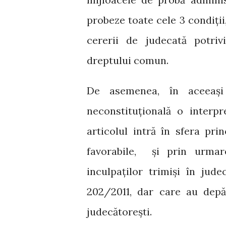
probeze toate cele 3 condiții
cererii de judecată potriv
dreptului comun.
De asemenea, în aceeași 
neconstituțională o interpr
articolul intră în sfera prin
favorabile, și prin urmar
inculpaților trimiși în jud
202/2011, dar care au depă
judecătorești.