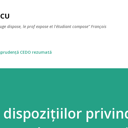
Skip to main content
SCU
juge dispose, le prof expose et l'étudiant compose” François
isprudență CEDO rezumată
dispozițiilor privin