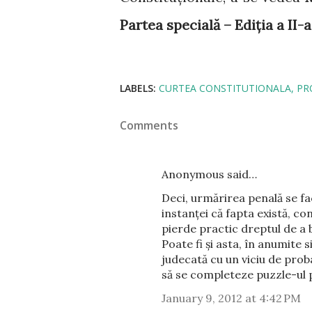
Partea specială – Ediția a II-a
LABELS:
CURTEA CONSTITUTIONALA
PR
Comments
Anonymous said…
Deci, urmărirea penală se fa
instanței că fapta există, con
pierde practic dreptul de a
Poate fi și asta, în anumite s
judecată cu un viciu de pro
să se completeze puzzle-ul p
January 9, 2012 at 4:42 PM