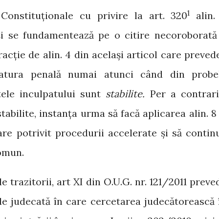
1
Constituționale cu privire la art. 320
alin.
ă și se fundamentează pe o citire necoroborată
racție de alin. 4 din același articol care preved
latura penală numai atunci când din probe
tele inculpatului sunt
stabilite.
Per a contrari
abilite, instanța urma să facă aplicarea alin. 8 
re potrivit procedurii accelerate și să contin
comun.
le trazitorii, art XI din O.U.G. nr. 121/2011 preve
 de judecată în care cercetarea judecătorească 