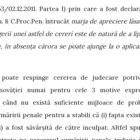
3/02.12.2011. Partea I) prin care a fost declar
n. 8 C.Proc.Pen. întrucât
marja de apreciere lăsa
gerii unei astfel de cereri este de natură de a lip
te, în absența cărora se poate ajunge la o aplica
 poate respinge cererea de judecare potriv
vinovăției numai pentru cele 3 motive expr
i când nu există suficiente mijloace de pro
ăririi penale pentru a stabili că (i) fapta exist
iii) a fost săvârșită de către inculpat. Altfel spu
trate pe parcursul urmăririi penale trebuie 