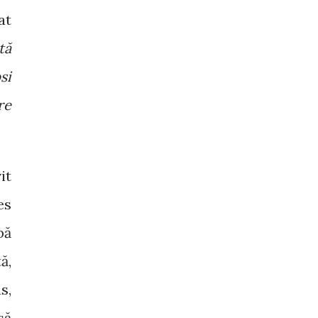
at
tă
si
re
it
es
bă
ă,
s,
să