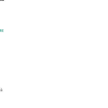
RE
că