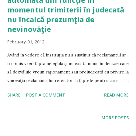
momentul trimiterii în judecată
nu încalcă prezumţia de
nevinovăţie
February 01, 2012
Având în vedere că instituţia nu a susţinut că reclamantul ar
fi comis vreo faptă nelegală şi nu exista nimic în decizie care
să dezvăluie vreun raţionament sau prejudecată cu privire la
vinovăţia reclamantului referitor la faptele pentru care a
fost trimis în judecată, iar suspendarea sa a fost automată
SHARE
POST A COMMENT
READ MORE
în conformitate cu art. 79 din Legea nr. 188/1999 şi nimic
din textul lege nu duce la concluzia că scopul măsurii ar fi
unul punitiv, ci mai degrabă preventiv şi provizoriu, nu a
MORE POSTS
fost încălcată prezumţia de nevinovăţie. Articolul integral
pe HotarariCEDO.ro