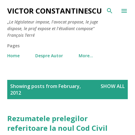
Skip to main content
VICTOR CONSTANTINESCU
„Le législateur impose, l'avocat propose, le juge
dispose, le prof expose et l'étudiant compose”
François Terré
Pages
Home
Despre Autor
More…
P
Showing posts from February,
SHOW ALL
o
2012
s
t
s
Rezumatele prelegilor
referitoare la noul Cod Civil