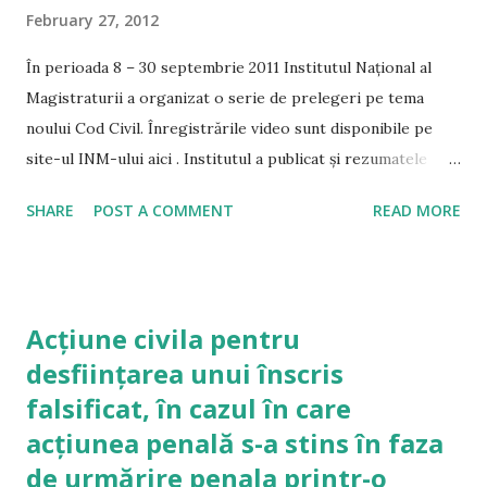
February 27, 2012
În perioada 8 – 30 septembrie 2011 Institutul Național al
Magistraturii a organizat o serie de prelegeri pe tema
noului Cod Civil. Înregistrările video sunt disponibile pe
site-ul INM-ului aici . Institutul a publicat și rezumatele
acelor înregistrări, pentru practicianul grăbit, care nu are
SHARE
POST A COMMENT
READ MORE
timp să asculte toate înregistrările. Rezumatele sunt
disponibile în format .pdf și pot fi descărcate gratuit de aici
. De asemenea, pentru că institutul este în pas cu
tehnologia, există și variante pentru e-reader și pentru
Acțiune civila pentru
Kindle .
desființarea unui înscris
falsificat, în cazul în care
acțiunea penală s-a stins în faza
de urmărire penala printr-o