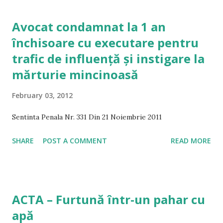
această declaraţie fundamentează în mod exclusiv sau
determinant soluţia de condamnare, nu va rezulta într-o
Avocat condamnat la 1 an
automată încălcare a art. 6 par. 1. Însă, din cauza riscului
închisoare cu executare pentru
admiterii unui asemenea mijloc de probă, vor trebui să
trafic de influență și instigare la
existe suficiente garanţii procedurale care să
contrabalanseze riscul, printre care măsuri care să permită
mărturie mincinoasă
o evaluare echitabilă şi justă a gradului de încredere în
February 03, 2012
mijlocul de probă respectiv. Articolul integral pe
HotărâriCEDO.ro
Sentinta Penala Nr. 331 Din 21 Noiembrie 2011
SHARE
POST A COMMENT
READ MORE
ACTA – Furtună într-un pahar cu
apă