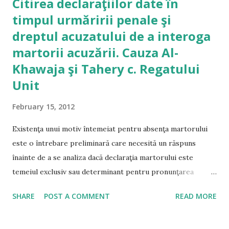
Citirea declaraţiilor date în
generat intenţia se sesizare a instanţei civile. Curtea de
timpul urmăririi penale şi
Apel Bucureşti – Secţia a VI-a Comercială Decizia
dreptul acuzatului de a interoga
comercială nr. 7699/2/2008 Nepublicată Prin ordonanţa
Parchetului de pe lângă Judecătoria Sectorului 5 Bucureşti
martorii acuzării. Cauza Al-
din 21.02.2007, procurorul a dispus scoaterea de sub
Khawaja şi Tahery c. Regatului
urmărire penală a învinuiţilor C.G. şi G.V. pentru infracţiunea
Unit
de fals şi uz de fals şi sancţionarea lor cu caracter
administrativ, precum şi trimiterea la Judecătoria Sectorului
February 15, 2012
5 Bucureşti a două...
Existenţa unui motiv întemeiat pentru absenţa martorului
este o întrebare preliminară care necesită un răspuns
înainte de a se analiza dacă declaraţia martorului este
temeiul exclusiv sau determinant pentru pronunţarea
condamnării. Atunci când o declaraţie dată în faza urmăririi
SHARE
POST A COMMENT
READ MORE
penale este citită în şedinţă publică, fără ca martorul să dea
declaraţia oral în faţa instanţei (hearsay/ouï-dire), iar