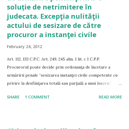
soluție de netrimitere în
judecata. Excepţia nulităţii
actului de sesizare de către
procuror a instanţei civile
February 24, 2012
Art. 112, 133 C.P.C. Art. 249, 245 alin. 1 lit. c 1 C.P.P.
Procurorul poate decide prin ordonanţa de încetare a
urmăririi penale “sesizarea instanţei civile competente cu
privire la desfiinţarea totală sau parţială a unui înscris”.
Urmare a acestei decizii, este punerea sa in executare si
SHARE
1 COMMENT
READ MORE
sesizarea instanţei civile in condiţiile art. 112 Cod procedură
civilă, cu o cerere de chemare in judecata care sa
împlinească cerinţele de forma ale procesului civil, cerinţe
independente si autonome fata de litigiul penal care a