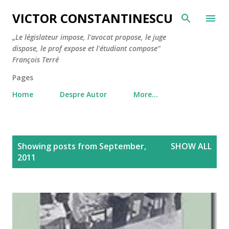
Skip to main content
VICTOR CONSTANTINESCU
„Le législateur impose, l'avocat propose, le juge
dispose, le prof expose et l'étudiant compose”
François Terré
Pages
Home
Despre Autor
More…
P
Showing posts from September,
SHOW ALL
o
2011
s
t
s