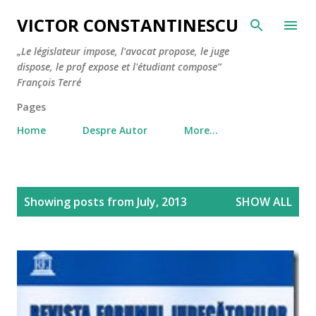
Skip to main content
VICTOR CONSTANTINESCU
„Le législateur impose, l'avocat propose, le juge
dispose, le prof expose et l'étudiant compose”
François Terré
Pages
Home
Despre Autor
More…
P
Showing posts from July, 2013
SHOW ALL
o
s
t
s