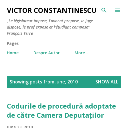
Skip to main content
VICTOR CONSTANTINESCU
„Le législateur impose, l'avocat propose, le juge
dispose, le prof expose et l'étudiant compose”
François Terré
Pages
Home
Despre Autor
More…
P
Showing posts from June, 2010
SHOW ALL
o
s
t
Codurile de procedură adoptate
s
de către Camera Deputaților
June 23, 2010