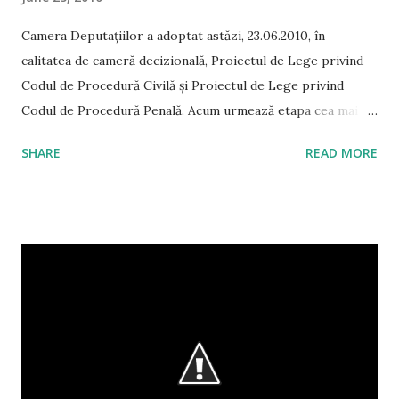
Camera Deputațiilor a adoptat astăzi, 23.06.2010, în
calitatea de cameră decizională, Proiectul de Lege privind
Codul de Procedură Civilă și Proiectul de Lege privind
Codul de Procedură Penală. Acum urmează etapa cea mai
dificilă, implementarea. Amendamentele aprobate precum și
SHARE
READ MORE
cele respinse de subcomisii pot fi descărcate aici: Codul de
procedură civilă Codul de procedură penală Edit:
Proiectul de lege referitor la punerea în aplicare a Legii nr.
134/2010 privind Codul de Procedură Civilă a fost adoptat
de Senatul României