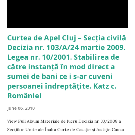
Curtea de Apel Cluj – Secția civilă
Decizia nr. 103/A/24 martie 2009.
Legea nr. 10/2001. Stabilirea de
către instanță în mod direct a
sumei de bani ce i s-ar cuveni
persoanei îndreptățite. Katz c.
României
June 06, 2010
View Full Album Materiale de lucru Decizia nr. 33/2008 a
Secțiilor Unite ale Înalta Curte de Casație și Justiție Cauza