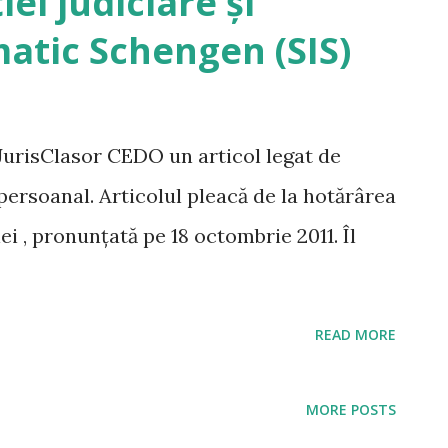
iei judiciare și
t an. În primul rând, mi-am dat seama cât
atic Schengen (SIS)
nducere a ședinței de judecată. Indiferent
nt cât de multe cunoștințe de drept ai, vei
rimul rând prin modul în care reu...
 JurisClasor CEDO un articol legat de
persoanal. Articolul pleacă de la hotărârea
iei , pronunțată pe 18 octombrie 2011. Îl
READ MORE
MORE POSTS