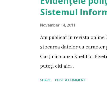
Evidențele poliț
evaluarea noastră pentru aces
Sistemul Inform
de grea este activitatea de co
cât de bine motivezi, indifere
November 14, 2011
fi evaluat de către public în p
Am publicat în revista online
stocarea datelor cu caracter 
Curții în cauza Khelili c. Elveț
puteți citi aici .
SHARE
POST A COMMENT