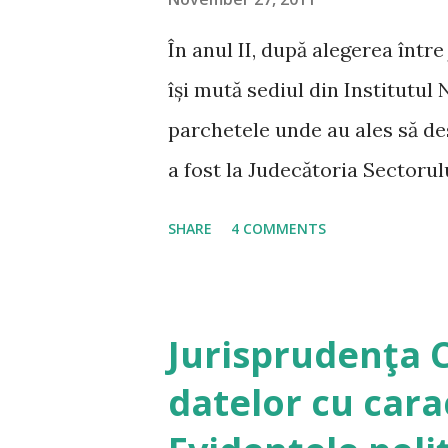
s
În anul II, după alegerea într
își mută sediul din Institutul 
parchetele unde au ales să de
a fost la Judecătoria Sectorulu
același sediu cu Tribunalul Bu
SHARE
4 COMMENTS
care am observat cu mare ate
auxiliare, fiecare dintre noi a
Desfășurăm două activități pri
Jurisprudenţa 
de judecată ale judecătorului 
datelor cu cara
de hotărâri pentru caietul de 