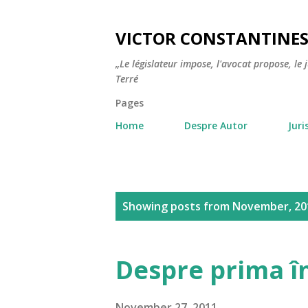
VICTOR CONSTANTINE
„Le législateur impose, l'avocat propose, le 
Terré
Pages
Home
Despre Autor
Jur
P
Showing posts from November, 20
o
s
Despre prima în
t
November 27, 2011