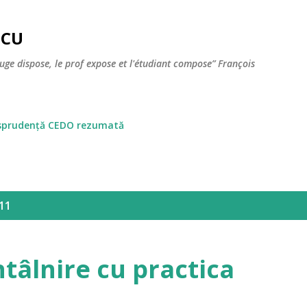
Skip to main content
SCU
juge dispose, le prof expose et l'étudiant compose” François
isprudență CEDO rezumată
11
tâlnire cu practica