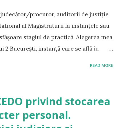
e judecător/procuror, auditorii de justiție
Național al Magistraturii la instanțele sau
sfășoare stagiul de practică. Alegerea mea
i 2 București, instanță care se află în
curești. După un început mai plictisitor, în
READ MORE
nție activitatea compartimentelor
 fost repartizat pe lângă un judecător.
ncipale, respectiv asistarea la ședințele
CEDO privind stocarea
la care am fost repartizați și redactarea
cter personal.
practică, care urmează să fie parte din