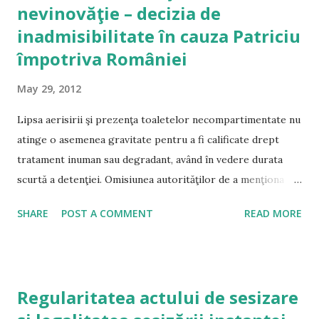
nevinovăţie – decizia de
inadmisibilitate în cauza Patriciu
împotriva României
May 29, 2012
Lipsa aerisirii şi prezenţa toaletelor necompartimentate nu
atinge o asemenea gravitate pentru a fi calificate drept
tratament inuman sau degradant, având în vedere durata
scurtă a detenţiei. Omisiunea autorităţilor de a menţiona
expres în ordonanţa de reţinere dispoziţiile art. 148
SHARE
POST A COMMENT
READ MORE
C.pr.pen., nu duce prin ea însăşi la vicierea legalităţii
ordonanţei de reţinere, aceasta fiind motivată în mod
corespunzător. Suspiciunile care planau asupra
reclamantului atingeau nivelul de plauzibilitate cerut. Astfel,
Regularitatea actului de sesizare
aceste suspiciuni se întemeiau pe o serie de documente,