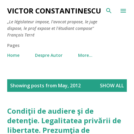
Skip to main content
VICTOR CONSTANTINESCU
„Le législateur impose, l'avocat propose, le juge
dispose, le prof expose et l'étudiant compose”
François Terré
Pages
Home
Despre Autor
More…
P
Showing posts from May, 2012
SHOW ALL
o
s
t
Condiţii de audiere şi de
s
detenţie. Legalitatea privării de
libertate. Prezumţia de