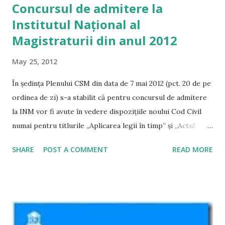
Concursul de admitere la
eventualelor nulităţi din cursul urmăririi penale, respectiv a
Institutul Național al
modului în care au fost respectate normele care
reglementează desfăşurarea urmăririi penale este o
Magistraturii din anul 2012
activitate distinctă şi ulterioară verificării regularităţii
May 25, 2012
actului de sesizare. Abstract : Après 29 audiences, pendant
lesquelles il y a eu des débats sur des questions tout
În ședința Plenului CSM din data de 7 mai 2012 (pct. 20 de pe
comme la compétence ratione personae, l’exception de
ordinea de zi) s-a stabilit că pentru concursul de admitere
connexité, les...
la INM vor fi avute în vedere dispozițiile noului Cod Civil
numai pentru titlurile „Aplicarea legii în timp” și „Actul
juridic civil”. Pentru restul tematicii candidații vor avea în
SHARE
POST A COMMENT
READ MORE
vedere dispozițiile Codului Civil din 1864. Aceeași
modalitate de stabilire a tematicii a fost aplicată și pentru
Examenul de absolvire al INM sesiunea mai 2012 .