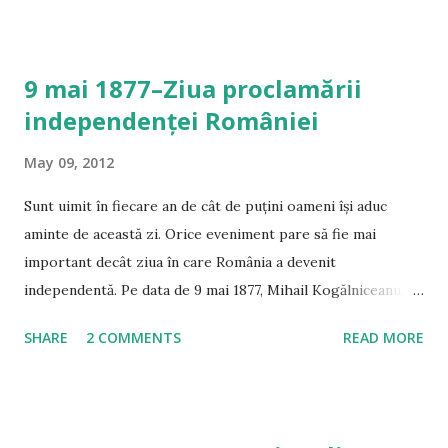
dar și scheme și rezumate pentru studenții cu gândul la
examene. Proiectul a fost inițiat de către Dana Udu și
Andrei Rigu și are ca sursă de inspirație cunoscutele TED
9 mai 1877–Ziua proclamării
Talks și prelegerile lui Michael Sandel . Nu pot decât să le
independenței României
urez mult succes inițiatorilor în implimentarea acestei idei
excelente. Pentru mai multe detalii vizitați www.studiolex.ro
May 09, 2012
Sunt uimit în fiecare an de cât de puțini oameni își aduc
aminte de această zi. Orice eveniment pare să fie mai
important decât ziua în care România a devenit
independentă. Pe data de 9 mai 1877, Mihail Kogălniceanu,
atunci ministru de externe, proclama în fața Adunării
SHARE
2 COMMENTS
READ MORE
Deputaților, independența României față de Imperiul
Otoman: “ Asadar, d-lor deputati, nu am cea mai mica
indoiala si frica de a declara in fata reprezentantei nationale
ca noi suntem o natiune libera si independenta (Aplauze