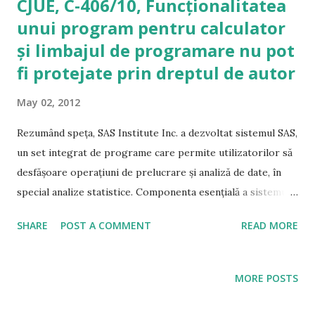
CJUE, C-406/10, Funcționalitatea
indelug repetate). Insa, d-lor, acum incep greutatile, fiindca
unui program pentru calculator
noua noastra conditiune cu definirea independentei noastre
și limbajul de programare nu pot
intr-un mod mai determinat si mai absolut trebuie sa fie
acceptata de Europa. ” Numai Hotnews și TVR amintesc de
fi protejate prin dreptul de autor
această zi istorică. Ceilalți sunt ocupați cu fotbalul.
May 02, 2012
Rezumând speța, SAS Institute Inc. a dezvoltat sistemul SAS,
un set integrat de programe care permite utilizatorilor să
desfășoare operațiuni de prelucrare și analiză de date, în
special analize statistice. Componenta esențială a sistemului
SAS este Base SAS. Aceasta permite utilizatorilor să scrie și
SHARE
POST A COMMENT
READ MORE
să ruleze scripturi scrise în limbajul de programare SAS
care permite prelucrarea datelor. Firma World
Programming Ltd. a achiziționat o copie a versiunii
MORE POSTS
didactice a sistemului SAS și a creat o aplicație care permite
utilizatorilor sistemului SAS să ruleze prin intermediul