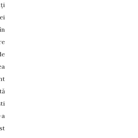
ți
ei
în
re
de
ea
nt
tă
ti
-a
st