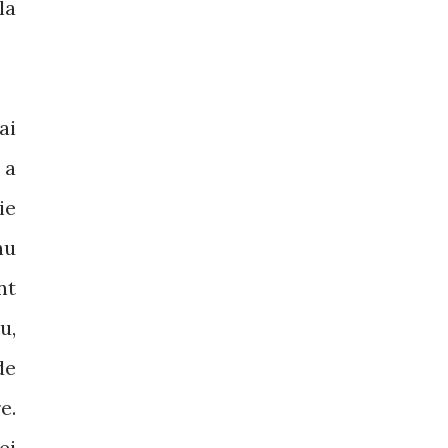
la
ai
 a
ie
nu
nt
u,
de
e.
ei