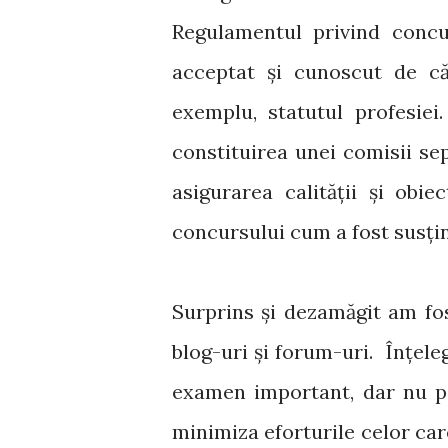
Regulamentul privind concu
acceptat și cunoscut de că
exemplu, statutul profesiei. 
constituirea unei comisii sep
asigurarea calității și obie
concursului cum a fost susți
Surprins și dezamăgit am fos
blog-uri și forum-uri. Înțel
examen important, dar nu po
minimiza eforturile celor ca