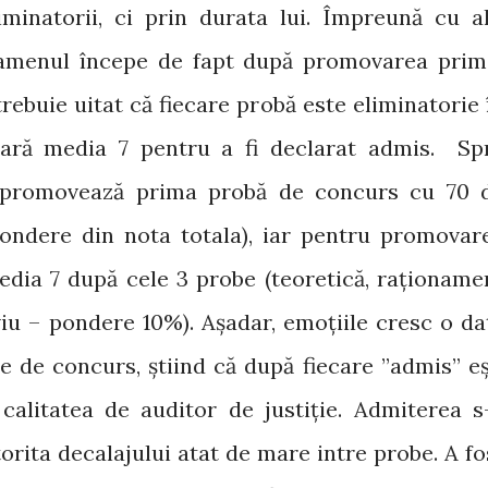
minatorii, ci prin durata lui. Împreună cu al
xamenul începe de fapt după promovarea prim
trebuie uitat că fiecare probă este eliminatorie 
esară media 7 pentru a fi declarat admis. Sp
 promovează prima probă de concurs cu 70 
ondere din nota totala), iar pentru promovar
dia 7 după cele 3 probe (teoretică, raționame
viu – pondere 10%). Așadar, emoțiile cresc o da
e de concurs, știind că după fiecare ”admis” eș
alitatea de auditor de justiție. Admiterea s
torita decalajului atat de mare intre probe. A fo