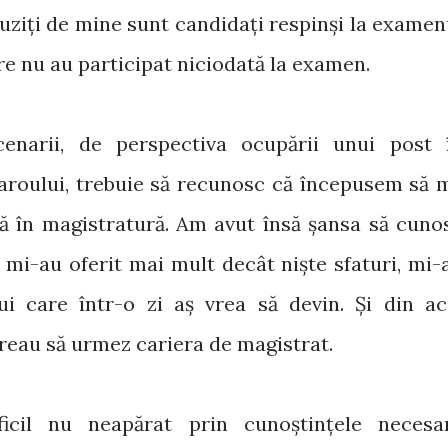
 auziți de mine sunt candidați respinși la examen
e nu au participat niciodată la examen.
enarii, de perspectiva ocupării unui post 
Baroului, trebuie să recunosc că începusem să 
ră în magistratură. Am avut însă șansa să cuno
mi-au oferit mai mult decât niște sfaturi, mi-
ui care într-o zi aș vrea să devin. Și din ac
eau să urmez cariera de magistrat.
icil nu neapărat prin cunoștințele necesa