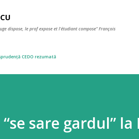
Skip to main content
SCU
juge dispose, le prof expose et l'étudiant compose” François
isprudență CEDO rezumată
“se sare gardul” la