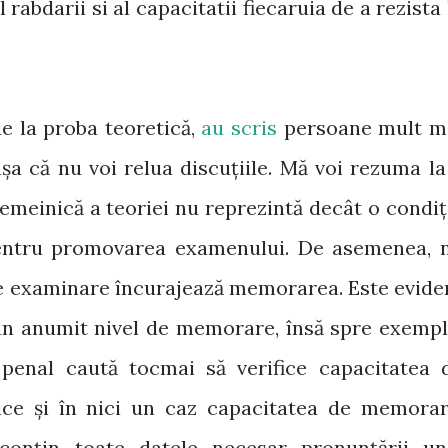
 rabdarii si al capacitatii fiecaruia de a rezista 
de la proba teoretică,
au scris
persoane mult m
șa că nu voi relua discuțiile. Mă voi rezuma la
emeinică a teoriei nu reprezintă decât o condiț
 pentru promovarea examenului. De asemenea, 
de examinare încurajează memorarea. Este evide
un anumit nivel de memorare, însă spre exempl
 penal caută tocmai să verifice capacitatea 
tice și în nici un caz capacitatea de memorar
conțin toate datele necesar pronunțării un