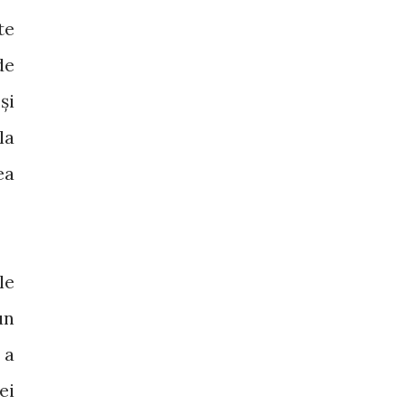
te
de
și
la
ea
le
un
 a
ei