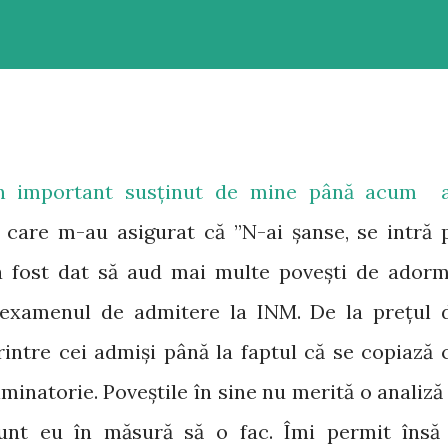
en important susținut de mine până acum 
 care m-au asigurat că ”N-ai șanse, se intră 
-a fost dat să aud mai multe povești de adorm
e examenul de admitere la INM. De la prețul 
rintre cei admiși până la faptul că se copiază 
minatorie. Poveștile în sine nu merită o analiză 
unt eu în măsură să o fac. Îmi permit însă