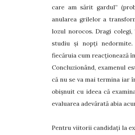
care am sărit gardul” (prob
anularea grilelor a transfo
lozul norocos. Dragi colegi,
studiu și nopți nedormite.
fiecăruia cum reacționează în
Concluzionând, examenul est
că nu se va mai termina iar
obișnuit cu ideea că examinar
evaluarea adevărată abia acu
Pentru viitorii candidați la 