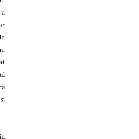
 a
ar
la
ni
at
ul
ră
și
în