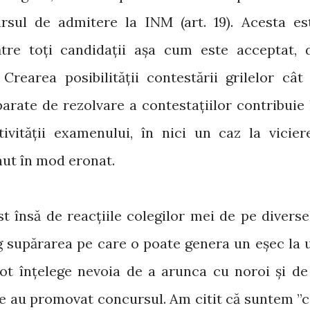
rsul de admitere la INM (art. 19). Acesta es
tre toți candidații așa cum este acceptat, 
Crearea posibilității contestării grilelor cât 
arate de rezolvare a contestațiilor contribuie 
ctivității examenului, în nici un caz la vicier
nut în mod eronat.
t însă de reacțiile colegilor mei de pe diverse
eg supărarea pe care o poate genera un eșec la 
t înțelege nevoia de a arunca cu noroi și de
re au promovat concursul. Am citit că suntem ”c