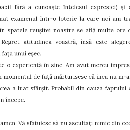
abil fără a cunoaște înțelesul expresiei) și 
rmat examenul într-o loterie la care noi am tr
 în spatele reușitei noastre se află multe ore 
 Regret atitudinea voastră, însă este aleger
 fața unui eșec.
e o experiență în sine. Am avut mereu impres
 în momentul de față mărturisesc că inca nu m-
ea a luat sfârșit. Probabil din cauza faptului 
m începe.
examen: Vă sfătuiesc să nu ascultați nimic din ce