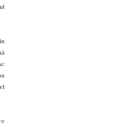
ul
în
mă
sc
au
el
re