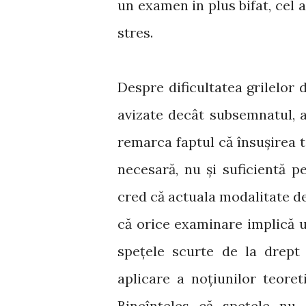
un examen in plus bifat, cel al
stres.
Despre dificultatea grilelor 
avizate decât subsemnatul, a
remarca faptul că însușirea t
necesară, nu și suficientă
cred că actuala modalitate 
că orice examinare implică 
spețele scurte de la drept
aplicare a noțiunilor teore
Bineînțeles că spețele nu 