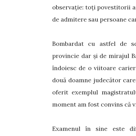
observație: toți povestitorii
de admitere sau persoane car
Bombardat cu astfel de sc
provincie dar și de mirajul 
îndoiesc de o viitoare carie
două doamne judecător care 
oferit exemplul magistratul
moment am fost convins că vr
Examenul în sine este dif