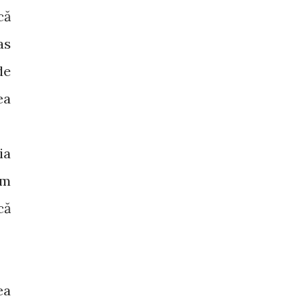
că
as
de
ea
ia
am
că
ea