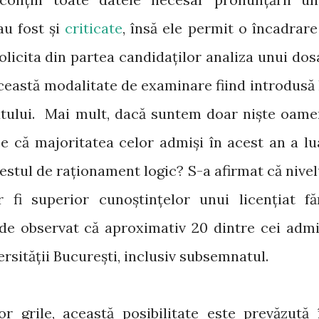
au fost și
criticate
, însă ele permit o încadrare
solicita din partea candidaților analiza unui dos
această modalitate de examinare fiind introdusă 
utului. Mai mult, dacă suntem doar niște oame
 că majoritatea celor admiși în acest an a lu
estul de raționament logic? S-a afirmat că nivel
ar fi superior cunoștințelor unui licențiat fă
 de observat că aproximativ 20 dintre cei admi
versității București, inclusiv subsemnatul.
r grile, această posibilitate este prevăzută 