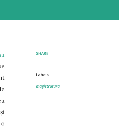
SHARE
au
pe
Labels
it
magistratura
de
cu
și
 o