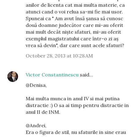
anilor de licenta cat mai multa materie, ca
atunci cand o voi relua sa-mi fie mai usor.
Spuneai ca " Am avut însă șansa să cunosc
două doamne judecător care mi-au oferit
mai mult decât niște sfaturi, mi-au oferit
exemplul magistratului care într-o zi aș
vrea să devin", dar care sunt acele sfaturi?
October 28, 2013 at 10:28 AM
Victor Constantinescu
said…
@Denisa,
Mai multa munca in anul IV si mai putina
distractie :) O sa ai timp pentru distractie in
anul II de INM.
@Andrei,
Era o figura de stil, nu sfaturile in sine erau