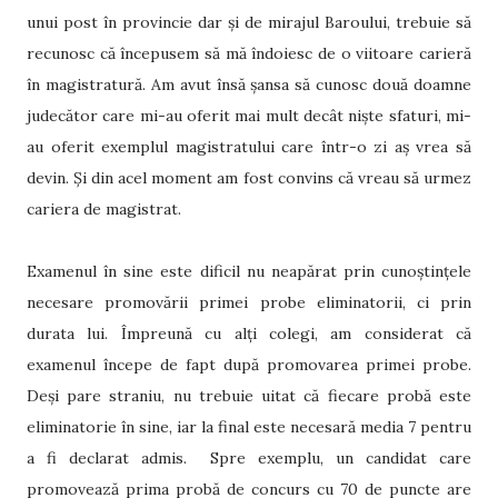
unui post în provincie dar și de mirajul Baroului, trebuie să
recunosc că începusem să mă îndoiesc de o viitoare carieră
în magistratură. Am avut însă șansa să cunosc două doamne
judecător care mi-au oferit mai mult decât niște sfaturi, mi-
au oferit exemplul magistratului care într-o zi aș vrea să
devin. Și din acel moment am fost convins că vreau să urmez
cariera de magistrat.
Examenul în sine este dificil nu neapărat prin cunoștințele
necesare promovării primei probe eliminatorii, ci prin
durata lui. Împreună cu alți colegi, am considerat că
examenul începe de fapt după promovarea primei probe.
Deși pare straniu, nu trebuie uitat că fiecare probă este
eliminatorie în sine, iar la final este necesară media 7 pentru
a fi declarat admis. Spre exemplu, un candidat care
promovează prima probă de concurs cu 70 de puncte are