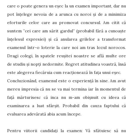
care o poate genera un eșec la un examen important, dar nu
pot înțelege nevoia de a arunca cu noroi și de a minimiza
eforturile celor care au promovat concursul. Am citit că
suntem ”cei care am sărit gardul” (probabil fără a cunoaște
înțelesul expresiei) și că anularea grilelor a transformat
examenul într-o loterie la care noi am tras lozul norocos.
Dragi colegi, în spatele reușitei noastre se află multe ore
de studiu și nopți nedormite. Regret atitudinea voastră, însă
este alegerea fiecăruia cum reacționează în fața unui eșec.
Concluzionând, examenul este o experiență în sine. Am avut
mereu impresia că nu se va mai termina iar în momentul de
față mărturisesc că inca nu m-am obișnuit cu ideea că
examinarea a luat sfârșit. Probabil din cauza faptului că
evaluarea adevărată abia acum începe.
Pentru viitorii candidați la examen: Vă sfătuiesc să nu