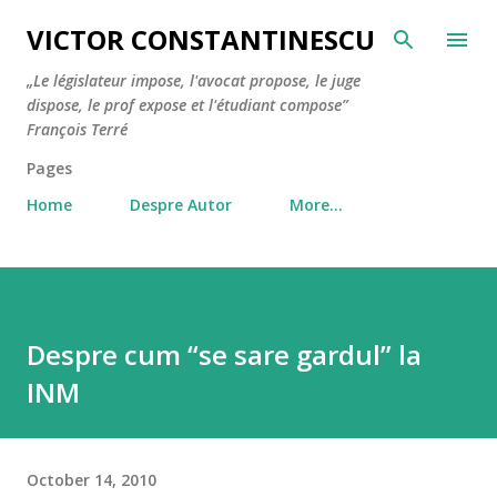
Skip to main content
VICTOR CONSTANTINESCU
„Le législateur impose, l'avocat propose, le juge
dispose, le prof expose et l'étudiant compose”
François Terré
Pages
Home
Despre Autor
More…
Despre cum “se sare gardul” la
INM
October 14, 2010