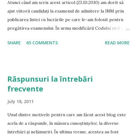
Atunci când am scris acest articol (23.10.2010) am dorit să
ajut viitorii candidați la examenul de admitere la INM prin
publicarea listei cu lucrările pe care le-am folosit pentru
pregătirea examenului. În urma modificării Codului civil și a
Codului de procedură civilă, precum și a intrării în vigoare a
SHARE
65 COMMENTS
READ MORE
noului Cod Penal și de Procedură Penală, tot mai multe
persoane m-au rugat să modific lista și să indic lucrările pe
care le consider ca fiind potrivite în momentul de față
pentru pregătirea examenului de admitere la INM. A se citi
Răspunsuri la întrebări
și Răspunsuri la întrebări frecvente Drept Civil Noul Cod
frecvente
civil – este principalul material de pregătire la această
materie, mai ales având în vedere modalitatea exhaustivă a
July 18, 2011
reglementării, precum și modalitatea de examinare tip grilă
prof. univ. dr. Gabriel Boroi și jud. drd. Carla Anghelescu –
Unul dintre motivele pentru care am făcut acest blog este
Curs de drept civil Partea Generală – Ediția 2011 – Conform
acela de a răspunde, în măsura cunoștințelor, la diverse
Noului Cod Civil ( Cuprins ) conf. univ. dr. Răzvan Dincă –
întrebări și nelămuriri. În ultima vreme, acestea au fost