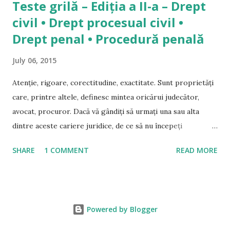
Teste grilă – Ediția a II-a – Drept
civil • Drept procesual civil •
Drept penal • Procedură penală
July 06, 2015
Atenție, rigoare, corectitudine, exactitate. Sunt proprietăți
care, printre altele, definesc mintea oricărui judecător,
avocat, procuror. Dacă vă gândiți să urmați una sau alta
dintre aceste cariere juridice, de ce să nu începeți
antrenamentul minții de astăzi? Această lucrare cuprinde
SHARE
1 COMMENT
READ MORE
tot ce vă trebuie pentru exercițiul necesar admiterii la INM
sau în avocatură, dar care vă va servi de-a lungul întregii
cariere și nu numai. A fost elaborată de practicieni valoroși
ai dreptului, mulți dintre ei formatori la INM sau INPPA sau
Powered by Blogger
care au contribuit la elaborarea proiectelor de legi privind
codurile. Alături de ei, câțiva juriști de excepție și-au adus