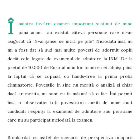
Î
naintea fiecărui examen important susținut de mine
până acum au existat câteva persoane care m-au
asigurat că ”N-ai șanse, se intră pe pile”. Niciodata însă nu
mi-a fost dat să aud mai multe povești de adormit copiii
decât cele legate de examenul de admitere la INM. De la
prețul de 10.000 de Euro al unui loc printre cei admiși până
la faptul că se copiază cu hands-free la prima probă
eliminatorie. Poveștile în sine nu merită o analiză și chiar
dacă ar merita, nu sunt eu în măsură să o fac. Îmi permit
însă o observație: toți povestitorii auziți de mine sunt
candidați respinși la examenul de admitere sau persoane
care nu au participat niciodată la examen.
Bombardat cu astfel de scenarii, de perspectiva ocupării