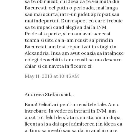
sa te obinuiesti cu ideea ca te vei muta din
Bucuresti, cel putin o perioada, mai lunga
sau mai scurta, intr-un judet apropiat sau
mai indepartat. E un aspect cu care trebuie
sa te impaci cand alegi sa dai la INM.
Pe de alta parte, si eu am avut aceeasi
teama si uite ca n-am reusit sa prind in
Bucuresti, am fost repartizat in stagiu in
Alexandria. Insa am avut ocazia sa intalnesc
colegi deosebiti si am reusit sa ma descurc
chiar si cu naveta in fiecare zi.
May 11, 2013 at 10:46 AM
Andreea Stefan said…
Buna! Felicitari pentru reusitele tale. Am o
intrebare. In vederea intrarii in INM, am
auzit tot felul de sfaturi: sa stai un an dupa
licenta si sa dai apoi admiterea ( in ideea ca
ai timp sa inveti) sau sa dai in anul in care