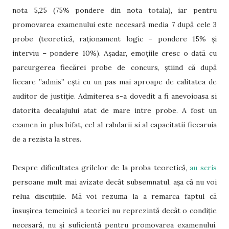
nota 5,25 (75% pondere din nota totala), iar pentru
promovarea examenului este necesară media 7 după cele 3
probe (teoretică, raționament logic – pondere 15% și
interviu – pondere 10%). Așadar, emoțiile cresc o dată cu
parcurgerea fiecărei probe de concurs, știind că după
fiecare ”admis” ești cu un pas mai aproape de calitatea de
auditor de justiție. Admiterea s-a dovedit a fi anevoioasa si
datorita decalajului atat de mare intre probe. A fost un
examen in plus bifat, cel al rabdarii si al capacitatii fiecaruia
de a rezista la stres.
Despre dificultatea grilelor de la proba teoretică,
au scris
persoane mult mai avizate decât subsemnatul, așa că nu voi
relua discuțiile. Mă voi rezuma la a remarca faptul că
însușirea temeinică a teoriei nu reprezintă decât o condiție
necesară, nu și suficientă pentru promovarea examenului.