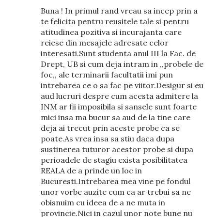
Buna ! In primul rand vreau sa incep prin a
te felicita pentru reusitele tale si pentru
atitudinea pozitiva si incurajanta care
reiese din mesajele adresate celor
interesati.Sunt studenta anul III la Fac. de
Drept, UB si cum deja intram in ,,probele de
foc,, ale terminarii facultatii imi pun
intrebarea ce o sa fac pe viitor.Desigur si eu
aud lucruri despre cum acesta admitere la
INM ar fii imposibila si sansele sunt foarte
mici insa ma bucur sa aud de la tine care
deja ai trecut prin aceste probe ca se
poate.As vrea insa sa stiu daca dupa
sustinerea tuturor acestor probe si dupa
perioadele de stagiu exista posibilitatea
REALA de a prinde un loc in
Bucuresti.Intrebarea mea vine pe fondul
unor vorbe auzite cum ca ar trebui sa ne
obisnuim cu ideea de a ne muta in
provincie.Nici in cazul unor note bune nu