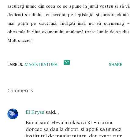
ascultați nimic din ceea ce se spune în jurul vostru și să vă
dedicați studiului, cu accent pe legislație și jurisprudență,
mai puțin pe doctrină. Învățați însă nu vă surmenați –
oboseala în ziua examenului anulează toate lunile de studiu.
Mult succes!
LABELS:
MAGISTRATURA
SHARE
Comments
El Kryss
said…
Buna! sunt eleva in clasa a XII-a si imi
doresc sa dau la drept..si apoi8 sa urmez
institutul de magistratura..dar exact cum