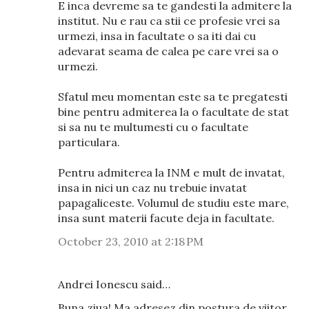
E inca devreme sa te gandesti la admitere la
institut. Nu e rau ca stii ce profesie vrei sa
urmezi, insa in facultate o sa iti dai cu
adevarat seama de calea pe care vrei sa o
urmezi.
Sfatul meu momentan este sa te pregatesti
bine pentru admiterea la o facultate de stat
si sa nu te multumesti cu o facultate
particulara.
Pentru admiterea la INM e mult de invatat,
insa in nici un caz nu trebuie invatat
papagaliceste. Volumul de studiu este mare,
insa sunt materii facute deja in facultate.
October 23, 2010 at 2:18 PM
Andrei Ionescu said…
Buna ziua! Ma adresez din postura de viitor