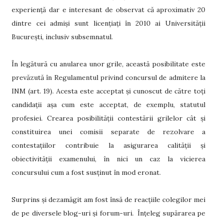
experiență dar e interesant de observat că aproximativ 20
dintre cei admiși sunt licențiați în 2010 ai Universității
București, inclusiv subsemnatul.
În legătură cu anularea unor grile, această posibilitate este
prevăzută în Regulamentul privind concursul de admitere la
INM (art. 19). Acesta este acceptat și cunoscut de către toți
candidații așa cum este acceptat, de exemplu, statutul
profesiei. Crearea posibilității contestării grilelor cât și
constituirea unei comisii separate de rezolvare a
contestațiilor contribuie la asigurarea calității și
obiectivității examenului, în nici un caz la vicierea
concursului cum a fost susținut în mod eronat.
Surprins și dezamăgit am fost însă de reacțiile colegilor mei
de pe diversele blog-uri și forum-uri. Înțeleg supărarea pe