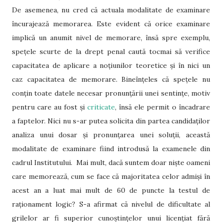
De asemenea, nu cred că actuala modalitate de examinare
încurajează memorarea. Este evident că orice examinare
implică un anumit nivel de memorare, însă spre exemplu,
spețele scurte de la drept penal caută tocmai să verifice
capacitatea de aplicare a noțiunilor teoretice și în nici un
caz capacitatea de memorare. Bineînțeles că spețele nu
conțin toate datele necesar pronunțării unei sentințe, motiv
pentru care au fost și
criticate
, însă ele permit o încadrare
a faptelor. Nici nu s-ar putea solicita din partea candidaților
analiza unui dosar și pronunțarea unei soluții, această
modalitate de examinare fiind introdusă la examenele din
cadrul Institutului. Mai mult, dacă suntem doar niște oameni
care memorează, cum se face că majoritatea celor admiși în
acest an a luat mai mult de 60 de puncte la testul de
raționament logic? S-a afirmat că nivelul de dificultate al
grilelor ar fi superior cunoștințelor unui licențiat fără