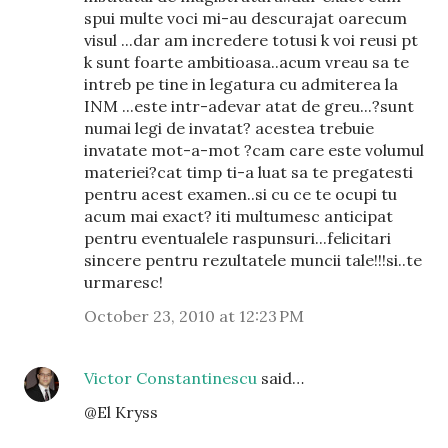
spui multe voci mi-au descurajat oarecum
visul ...dar am incredere totusi k voi reusi pt
k sunt foarte ambitioasa..acum vreau sa te
intreb pe tine in legatura cu admiterea la
INM ...este intr-adevar atat de greu...?sunt
numai legi de invatat? acestea trebuie
invatate mot-a-mot ?cam care este volumul
materiei?cat timp ti-a luat sa te pregatesti
pentru acest examen..si cu ce te ocupi tu
acum mai exact? iti multumesc anticipat
pentru eventualele raspunsuri...felicitari
sincere pentru rezultatele muncii tale!!!si..te
urmaresc!
October 23, 2010 at 12:23 PM
Victor Constantinescu
said…
@El Kryss