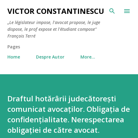
Skip to main content
VICTOR CONSTANTINESCU
„Le législateur impose, l'avocat propose, le juge
dispose, le prof expose et l'étudiant compose”
François Terré
Pages
Home
Despre Autor
More…
Draftul hotărârii judecătorești
comunicat avocaților. Obligația de
confidențialitate. Nerespectarea
obligației de către avocat.