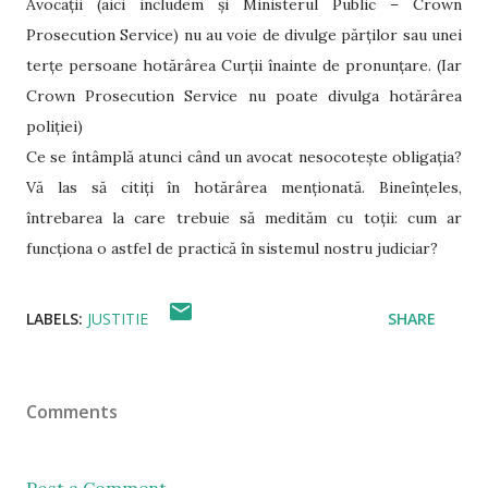
Avocații (aici includem și Ministerul Public – Crown
Prosecution Service) nu au voie de divulge părților sau unei
terțe persoane hotărârea Curții înainte de pronunțare. (Iar
Crown Prosecution Service nu poate divulga hotărârea
poliției)
Ce se întâmplă atunci când un avocat nesocotește obligația?
Vă las să citiți în hotărârea menționată. Bineînțeles,
întrebarea la care trebuie să medităm cu toții: cum ar
funcționa o astfel de practică în sistemul nostru judiciar?
LABELS:
JUSTITIE
SHARE
Comments