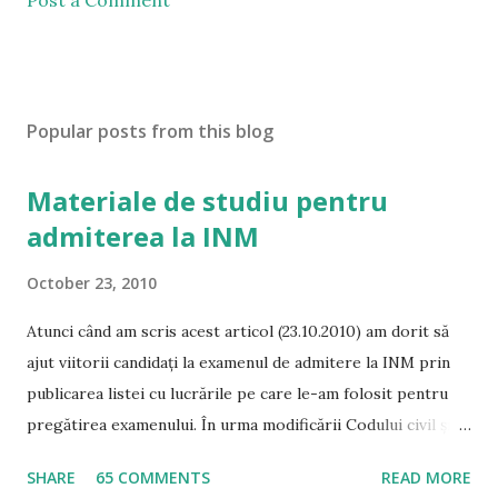
Post a Comment
Popular posts from this blog
Materiale de studiu pentru
admiterea la INM
October 23, 2010
Atunci când am scris acest articol (23.10.2010) am dorit să
ajut viitorii candidați la examenul de admitere la INM prin
publicarea listei cu lucrările pe care le-am folosit pentru
pregătirea examenului. În urma modificării Codului civil și a
Codului de procedură civilă, precum și a intrării în vigoare a
SHARE
65 COMMENTS
READ MORE
noului Cod Penal și de Procedură Penală, tot mai multe