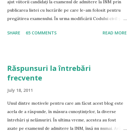
ajut viitorii candidați la examenul de admitere la INM prin
publicarea listei cu lucrările pe care le-am folosit pentru
pregătirea examenului. În urma modificării Codului civil și a
Codului de procedură civilă, precum și a intrării în vigoare a
SHARE
65 COMMENTS
READ MORE
noului Cod Penal și de Procedură Penală, tot mai multe
persoane m-au rugat să modific lista și să indic lucrările pe
care le consider ca fiind potrivite în momentul de față
pentru pregătirea examenului de admitere la INM. A se citi
Răspunsuri la întrebări
și Răspunsuri la întrebări frecvente Drept Civil Noul Cod
frecvente
civil – este principalul material de pregătire la această
materie, mai ales având în vedere modalitatea exhaustivă a
July 18, 2011
reglementării, precum și modalitatea de examinare tip grilă
prof. univ. dr. Gabriel Boroi și jud. drd. Carla Anghelescu –
Unul dintre motivele pentru care am făcut acest blog este
Curs de drept civil Partea Generală – Ediția 2011 – Conform
acela de a răspunde, în măsura cunoștințelor, la diverse
Noului Cod Civil ( Cuprins ) conf. univ. dr. Răzvan Dincă –
întrebări și nelămuriri. În ultima vreme, acestea au fost
Contracte civile spec...
axate pe examenul de admitere la INM, însă nu numai. Având