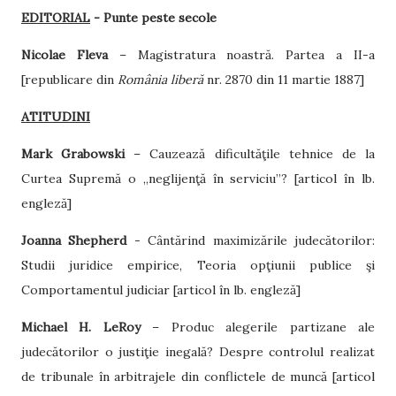
EDITORIAL
-
Punte peste secole
Nicolae Fleva
– Magistratura noastră. Partea a II-a
[republicare din
România liberă
nr. 2870 din 11 martie 1887]
ATITUDINI
Mark Grabowski
– Cauzează dificultăţile tehnice de la
Curtea Supremă o „neglijenţă în serviciu”? [articol în lb.
engleză]
Joanna Shepherd
- Cântărind maximizările judecătorilor:
Studii juridice empirice, Teoria opţiunii publice şi
Comportamentul judiciar [articol în lb. engleză]
Michael H. LeRoy
– Produc alegerile partizane ale
judecătorilor o justiţie inegală? Despre controlul realizat
de tribunale în arbitrajele din conflictele de muncă [articol