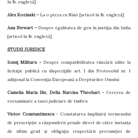
în lb. engleză]
Alex Kozinski –
La o pizza cu Ninó [articol în lb. engleză]
Ann Stewart –
Despre egalitatea de gen în justiţia din India
[articol în lb. engleză]
STUDII JURIDICE
Ionuţ Militaru -
Despre compatibilitatea vânzării silite la
licitaţie publică cu dispoziţiile art. 1 din Protocolul nr. 1
adiţional la Convenţia Europeană a Drepturilor Omului
Camelia Maria Ilie, Delia Narcisa Theohari -
Cererea de
reexaminare a taxei judiciare de timbru
Victor Constantinescu
- Constatarea împlinirii termenului
de prescripție a răspunderii penale direct de către instanța
de ultim grad și obligaţia respectării prezumției de