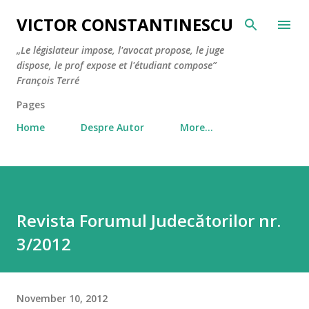
Skip to main content
VICTOR CONSTANTINESCU
„Le législateur impose, l'avocat propose, le juge
dispose, le prof expose et l'étudiant compose”
François Terré
Pages
Home
Despre Autor
More…
Revista Forumul Judecătorilor nr.
3/2012
November 10, 2012