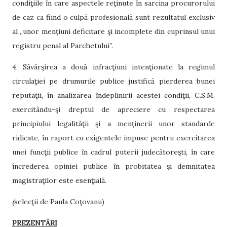
condiţiile în care aspectele reţinute în sarcina procurorului
de caz ca fiind o culpă profesională sunt rezultatul exclusiv
al „unor menţiuni deficitare şi incomplete din cuprinsul unui
registru penal al Parchetului”.
4. Săvârşirea a două infracţiuni intenţionate la regimul
circulaţiei pe drumurile publice justifică pierderea bunei
reputaţii, în analizarea îndeplinirii acestei condiţii, C.S.M.
exercitându-şi dreptul de apreciere cu respectarea
principiului legalităţii şi a menţinerii unor standarde
ridicate, în raport cu exigentele impuse pentru exercitarea
unei funcţii publice în cadrul puterii judecătoreşti, în care
încrederea opiniei publice în probitatea şi demnitatea
magistraţilor este esenţială.
(
selecţii de Paula Coţovanu)
PREZENTĂRI