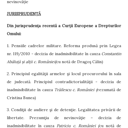
nevinovăție
JURISPRUDENȚĂ
Din jurisprudența recentă a Curții Europene a Drepturilor
Omului:
1. Pensiile cadrelor militare. Reforma produsă prin Legea
nr. 119/2010 - decizia de inadmisibilitate în cauza
Constantin
Abăluță și alții
c. României
(
cu notă de Dragoş Călin)
2. Principiul egalităţii armelor şi locul procurorului în sala
de judecată. Principiul contradictorialităţii - decizia de
inadmisibilitate în cauza
Trăilescu c. României
(
rezumată de
Cristina Bunea)
3. Condiţii de audiere şi de detenţie. Legalitatea privării de
libertate. Prezumţia de nevinovăţie – decizia de
inadmisibilitate în cauza
Patriciu c. României
(
cu notă de