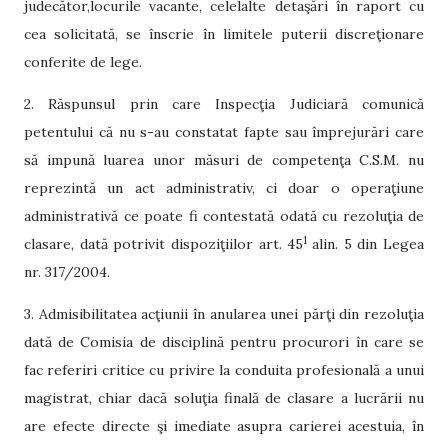
judecător,locurile vacante, celelalte detaşări în raport cu
cea solicitată, se înscrie în limitele puterii discreţionare
conferite de lege.
2. Răspunsul prin care Inspecţia Judiciară comunică
petentului că nu s-au constatat fapte sau împrejurări care
să impună luarea unor măsuri de competenţa C.S.M. nu
reprezintă un act administrativ, ci doar o operaţiune
administrativă ce poate fi contestată odată cu rezoluţia de
1
clasare, dată potrivit dispoziţiilor art. 45
alin. 5 din Legea
nr. 317/2004.
3. Admisibilitatea acţiunii în anularea unei părţi din rezoluţia
dată de Comisia de disciplină pentru procurori în care se
fac referiri critice cu privire la conduita profesională a unui
magistrat, chiar dacă soluţia finală de clasare a lucrării nu
are efecte directe şi imediate asupra carierei acestuia, în