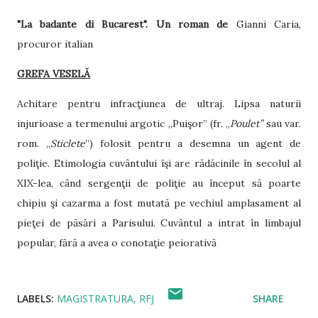
"La badante di Bucarest".
Un roman de
Gianni Caria,
procuror italian
GREFA VESELĂ
Achitare pentru infracţiunea de ultraj. Lipsa naturii
injurioase a termenului argotic „Puişor” (fr. „
Poulet”
sau var.
rom. „
Sticlete
”) folosit pentru a desemna un agent de
poliţie. Etimologia cuvântului îşi are rădăcinile în secolul al
XIX-lea, când sergenţii de poliţie au început să poarte
chipiu şi cazarma a fost mutată pe vechiul amplasament al
pieţei de păsări a Parisului. Cuvântul a intrat în limbajul
popular, fără a avea o conotaţie peiorativă
LABELS:
MAGISTRATURA
RFJ
SHARE