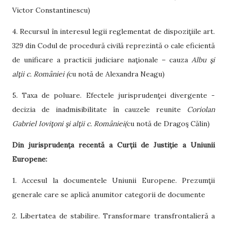
Victor Constantinescu)
4. Recursul în interesul legii reglementat de dispoziţiile art.
329 din Codul de procedură civilă reprezintă o cale eficientă
de unificare a practicii judiciare naţionale – cauza
Albu şi
alţii c. României
(
cu notă de Alexandra Neagu)
5. Taxa de poluare. Efectele jurisprudenţei divergente -
decizia de inadmisibilitate în cauzele reunite
Coriolan
Gabriel Ioviţoni şi alţii c. României
(
cu notă de Dragoş Călin)
Din jurisprudența recentă a Curții de Justiție a Uniunii
Europene:
1. Accesul la documentele Uniunii Europene. Prezumţii
generale care se aplică anumitor categorii de documente
2. Libertatea de stabilire. Transformare transfrontalieră a