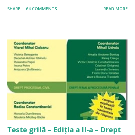
în vedere că întrebările au un caracter recurent, am
SHARE
64 COMMENTS
READ MORE
considerat necesar să postez public răspunsurile, în așa fel
încât oricine este interesat să le poată citi. Am păstrat
exact modalitatea de exprimare pe care am folosit-o la
momentul respectiv, nu pentru alt motiv, dar mi se pare
straniu să îmi editez propriile răspunsuri. A se citi și
Materiale de studiu pentru admiterea la INM 1. Cum să noile
coduri pentru examenul de admitere la INM 2014? Iată
întrebarea pe care o primesc din ce în ce mai des pe acest
blog. Întrebarea este legitimă pentru oricine care are în
față încercarea unui examen greu de admitere în profesie și,
tocmai în acest moment dificil, lipsește intrumentul
”principal” de pregătire al studentului: doctrina. Problema
este reală, însă nu...
Teste grilă – Ediția a II-a – Drept