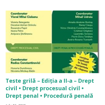
exact modalitatea de exprimare pe care am folosit-o la
momentul respectiv, nu pentru alt motiv, dar mi se pare
straniu să îmi editez propriile răspunsuri. A se citi și
Materiale de studiu pentru admiterea la INM 1. Cum să noile
coduri pentru examenul de admitere la INM 2014? Iată
întrebarea pe care o primesc din ce în ce mai des pe acest
blog. Întrebarea este legitimă pentru oricine care are în
față încercarea unui examen greu de admitere în profesie și,
tocmai în acest moment dificil, lipsește intrumentul
”principal” de pregătire al studentului: doctrina. Problema
este reală, însă nu...
Teste grilă – Ediția a II-a – Drept
civil • Drept procesual civil •
Drept penal • Procedură penală