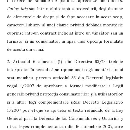
o cerere de somație de plată să aprecieze din oficiu,
in
limine litis
sau într‑o altă etapă a procedurii, deși dispune
de elementele de drept și de fapt necesare în acest scop,
caracterul abuziv al unei clauze privind dobânda moratorie
cuprinse într‑un contract încheiat între un vânzător sau un
furnizor și un consumator, în lipsa unei opoziții formulate
de acesta din urmă.
2. Articolul 6 alineatul (1) din Directiva 93/13 trebuie
interpretat în sensul că
se opune
unei reglementări a unui
stat membru, precum articolul 83 din Decretul legislativ
regal 1/2007 de aprobare a formei modificate a Legii
generale privind protecția consumatorilor și a utilizatorilor
și a altor legi complementare (Real Decreto Legislativo
1/2007 por el que se aprueba el texto refundido de la Ley
General para la Defensa de los Consumidores y Usuarios y
otras leyes complementarias) din 16 noiembrie 2007, care