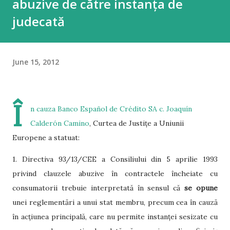
abuzive de către instanța de
judecată
June 15, 2012
Î
n cauza
Banco Español de Crédito SA c. Joaquín
Calderón Camino
, Curtea de Justițe a Uniunii
Europene a statuat:
1. Directiva 93/13/CEE a Consiliului din 5 aprilie 1993
privind clauzele abuzive în contractele încheiate cu
consumatorii trebuie interpretată în sensul că
se opune
unei reglementări a unui stat membru, precum cea în cauză
în acțiunea principală, care nu permite instanței sesizate cu