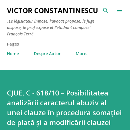
Skip to main content
VICTOR CONSTANTINESCU
„Le législateur impose, l'avocat propose, le juge
dispose, le prof expose et l'étudiant compose”
François Terré
Pages
Home
Despre Autor
More…
CJUE, C - 618/10 – Posibilitatea
analizării caracterul abuziv al
unei clauze în procedura somației
de plată și a modificării clauzei