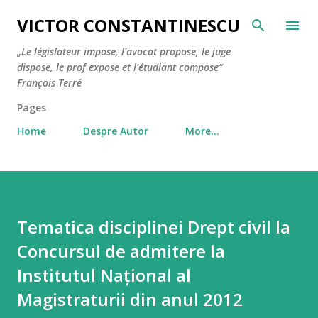
Skip to main content
VICTOR CONSTANTINESCU
„Le législateur impose, l'avocat propose, le juge
dispose, le prof expose et l'étudiant compose”
François Terré
Pages
Home
Despre Autor
More…
Tematica disciplinei Drept civil la
Concursul de admitere la
Institutul Național al
Magistraturii din anul 2012