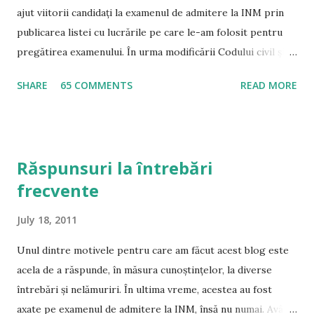
ajut viitorii candidați la examenul de admitere la INM prin
publicarea listei cu lucrările pe care le-am folosit pentru
pregătirea examenului. În urma modificării Codului civil și a
Codului de procedură civilă, precum și a intrării în vigoare a
SHARE
65 COMMENTS
READ MORE
noului Cod Penal și de Procedură Penală, tot mai multe
persoane m-au rugat să modific lista și să indic lucrările pe
care le consider ca fiind potrivite în momentul de față
pentru pregătirea examenului de admitere la INM. A se citi
Răspunsuri la întrebări
și Răspunsuri la întrebări frecvente Drept Civil Noul Cod
frecvente
civil – este principalul material de pregătire la această
materie, mai ales având în vedere modalitatea exhaustivă a
July 18, 2011
reglementării, precum și modalitatea de examinare tip grilă
prof. univ. dr. Gabriel Boroi și jud. drd. Carla Anghelescu –
Unul dintre motivele pentru care am făcut acest blog este
Curs de drept civil Partea Generală – Ediția 2011 – Conform
acela de a răspunde, în măsura cunoștințelor, la diverse
Noului Cod Civil ( Cuprins ) conf. univ. dr. Răzvan Dincă –
întrebări și nelămuriri. În ultima vreme, acestea au fost
Contracte civile spec...
axate pe examenul de admitere la INM, însă nu numai. Având