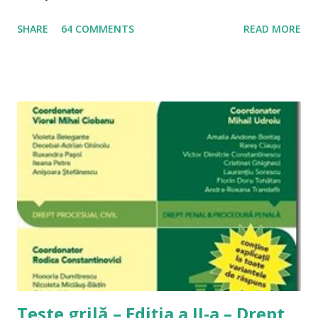
în vedere că întrebările au un caracter recurent, am
SHARE
64 COMMENTS
READ MORE
considerat necesar să postez public răspunsurile, în așa fel
încât oricine este interesat să le poată citi. Am păstrat
exact modalitatea de exprimare pe care am folosit-o la
momentul respectiv, nu pentru alt motiv, dar mi se pare
straniu să îmi editez propriile răspunsuri. A se citi și
Materiale de studiu pentru admiterea la INM 1. Cum să noile
coduri pentru examenul de admitere la INM 2014? Iată
întrebarea pe care o primesc din ce în ce mai des pe acest
blog. Întrebarea este legitimă pentru oricine care are în
față încercarea unui examen greu de admitere în profesie și,
tocmai în acest moment dificil, lipsește intrumentul
”principal” de pregătire al studentului: doctrina. Problema
este reală, însă nu...
Teste grilă – Ediția a II-a – Drept