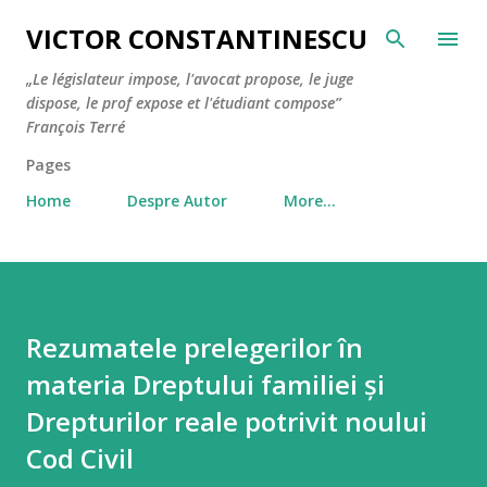
Skip to main content
VICTOR CONSTANTINESCU
„Le législateur impose, l'avocat propose, le juge
dispose, le prof expose et l'étudiant compose”
François Terré
Pages
Home
Despre Autor
More…
Rezumatele prelegerilor în
materia Dreptului familiei și
Drepturilor reale potrivit noului
Cod Civil