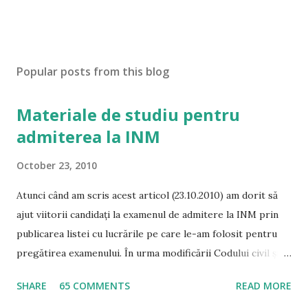
Popular posts from this blog
Materiale de studiu pentru
admiterea la INM
October 23, 2010
Atunci când am scris acest articol (23.10.2010) am dorit să
ajut viitorii candidați la examenul de admitere la INM prin
publicarea listei cu lucrările pe care le-am folosit pentru
pregătirea examenului. În urma modificării Codului civil și a
Codului de procedură civilă, precum și a intrării în vigoare a
SHARE
65 COMMENTS
READ MORE
noului Cod Penal și de Procedură Penală, tot mai multe