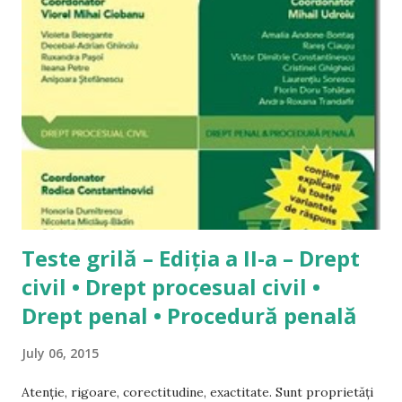
straniu să îmi editez propriile răspunsuri. A se citi și
Materiale de studiu pentru admiterea la INM 1. Cum să noile
coduri pentru examenul de admitere la INM 2014? Iată
întrebarea pe care o primesc din ce în ce mai des pe acest
blog. Întrebarea este legitimă pentru oricine care are în
față încercarea unui examen greu de admitere în profesie și,
tocmai în acest moment dificil, lipsește intrumentul
”principal” de pregătire al studentului: doctrina. Problema
este reală, însă nu...
Teste grilă – Ediția a II-a – Drept
civil • Drept procesual civil •
Drept penal • Procedură penală
July 06, 2015
Atenție, rigoare, corectitudine, exactitate. Sunt proprietăți