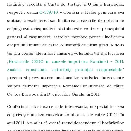
hotărâre recentă a Curții de Justiție a Uniunii Europene,
respectiv cauza
C-379/10
– Comisia c. Italiei prin care s-a
statuat că excluderea sau limitarea la cazurile de dol sau de
culpă gravă a răspunderii statului este contrară principiului
general al răspunderii statelor membre pentru încălcarea
dreptului Uniunii de către o instanţă de ultim grad. A doua
temă a conferinței a fost lansarea volumului VII din lucrarea
„
Hotărârile CEDO în cauzele împotriva României – 2011.
Analiză, consecinţe, autorităţi potenţial responsabile
”
precum și prezentarea unei analize statistice interesante
asupra cauzelor împotriva României soluționate de către
Curtea Europeană a Drepturilor Omului în 2011.
Conferința a fost extrem de interesantă, în special în ceea
ce privește analiza cauzelor soluționate de către CEDO în
anul 2011. Am aflat că există trend descendent al hotărârilor