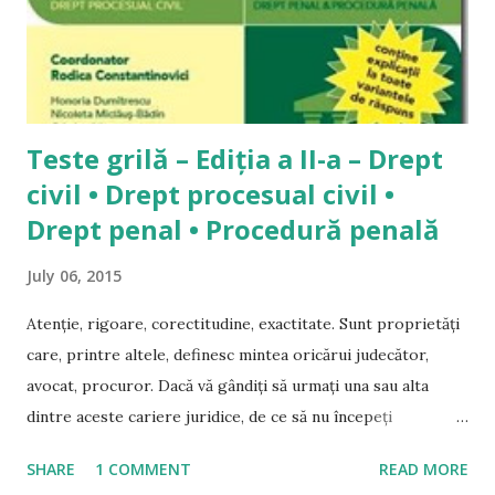
față încercarea unui examen greu de admitere în profesie și,
tocmai în acest moment dificil, lipsește intrumentul
”principal” de pregătire al studentului: doctrina. Problema
este reală, însă nu...
Teste grilă – Ediția a II-a – Drept
civil • Drept procesual civil •
Drept penal • Procedură penală
July 06, 2015
Atenție, rigoare, corectitudine, exactitate. Sunt proprietăți
care, printre altele, definesc mintea oricărui judecător,
avocat, procuror. Dacă vă gândiți să urmați una sau alta
dintre aceste cariere juridice, de ce să nu începeți
antrenamentul minții de astăzi? Această lucrare cuprinde
SHARE
1 COMMENT
READ MORE
tot ce vă trebuie pentru exercițiul necesar admiterii la INM