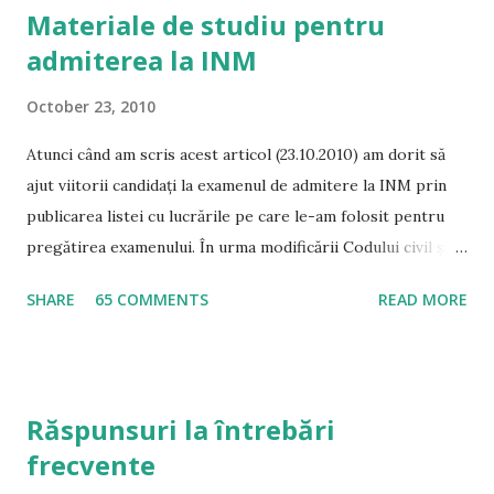
Materiale de studiu pentru
admiterea la INM
October 23, 2010
Atunci când am scris acest articol (23.10.2010) am dorit să
ajut viitorii candidați la examenul de admitere la INM prin
publicarea listei cu lucrările pe care le-am folosit pentru
pregătirea examenului. În urma modificării Codului civil și a
Codului de procedură civilă, precum și a intrării în vigoare a
SHARE
65 COMMENTS
READ MORE
noului Cod Penal și de Procedură Penală, tot mai multe
persoane m-au rugat să modific lista și să indic lucrările pe
care le consider ca fiind potrivite în momentul de față
pentru pregătirea examenului de admitere la INM. A se citi
Răspunsuri la întrebări
și Răspunsuri la întrebări frecvente Drept Civil Noul Cod
frecvente
civil – este principalul material de pregătire la această