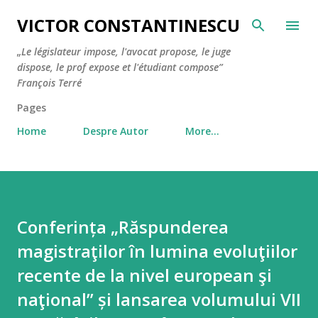
Skip to main content
VICTOR CONSTANTINESCU
„Le législateur impose, l'avocat propose, le juge
dispose, le prof expose et l'étudiant compose”
François Terré
Pages
Home
Despre Autor
More…
Conferința „Răspunderea
magistraţilor în lumina evoluţiilor
recente de la nivel european şi
naţional” și lansarea volumului VII