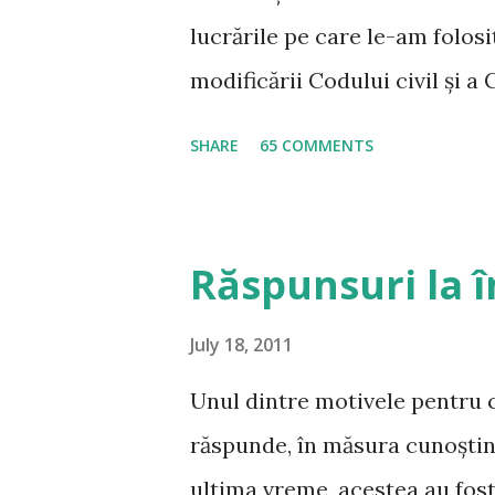
lucrările pe care le-am folos
modificării Codului civil și a
intrării în vigoare a noului C
SHARE
65 COMMENTS
multe persoane m-au rugat să 
le consider ca fiind potrivit
examenului de admitere la INM
Răspunsuri la î
frecvente Drept Civil Noul Co
pregătire la această materie,
July 18, 2011
exhaustivă a reglementării, 
Unul dintre motivele pentru c
grilă prof. univ. dr. Gabriel B
răspunde, în măsura cunoștințe
drept civil Partea Generală –
ultima vreme, acestea au fos