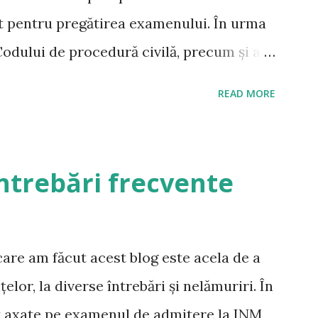
it pentru pregătirea examenului. În urma
 Codului de procedură civilă, precum și a
od Penal și de Procedură Penală, tot mai
READ MORE
modific lista și să indic lucrările pe care
e în momentul de față pentru pregătirea
. A se citi și Răspunsuri la întrebări
ntrebări frecvente
d civil – este principalul material de
 mai ales având în vedere modalitatea
precum și modalitatea de examinare tip
are am făcut acest blog este acela de a
oroi și jud. drd. Carla Anghelescu – Curs de
lor, la diverse întrebări și nelămuriri. În
 Ediția 2011 – Conform Noului Cod Civil (
t axate pe examenul de admitere la INM,