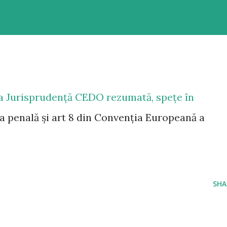
ea
Jurisprudență CEDO rezumată
, spețe în
ura penală și art 8 din Convenția Europeană a
SHA