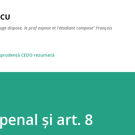
Skip to main content
SCU
juge dispose, le prof expose et l'étudiant compose” François
isprudență CEDO rezumată
penal și art. 8