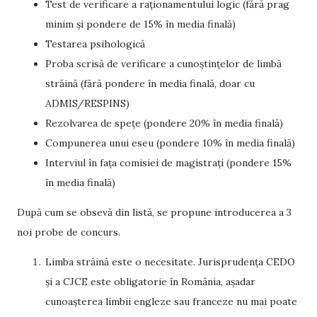
Test de verificare a raționamentului logic (fără prag
minim și pondere de 15% în media finală)
Testarea psihologică
Proba scrisă de verificare a cunoștințelor de limbă
străină (fără pondere în media finală, doar cu
ADMIS/RESPINS)
Rezolvarea de spețe (pondere 20% în media finală)
Compunerea unui eseu (pondere 10% în media finală)
Interviul în fața comisiei de magistrați (pondere 15%
în media finală)
După cum se obsevă din listă, se propune introducerea a 3
noi probe de concurs.
Limba străină este o necesitate. Jurisprudența CEDO
și a CJCE este obligatorie în România, așadar
cunoașterea limbii engleze sau franceze nu mai poate