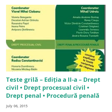
momentul respectiv, nu pentru alt motiv, dar mi se pare
straniu să îmi editez propriile răspunsuri. A se citi și
Materiale de studiu pentru admiterea la INM 1. Cum să noile
coduri pentru examenul de admitere la INM 2014? Iată
întrebarea pe care o primesc din ce în ce mai des pe acest
blog. Întrebarea este legitimă pentru oricine care are în
față încercarea unui examen greu de admitere în profesie și,
tocmai în acest moment dificil, lipsește intrumentul
”principal” de pregătire al studentului: doctrina. Problema
este reală, însă nu...
Teste grilă – Ediția a II-a – Drept
civil • Drept procesual civil •
Drept penal • Procedură penală
July 06, 2015