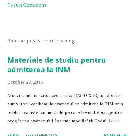
Post a Comment
Popular posts from this blog
Materiale de studiu pentru
admiterea la INM
October 23, 2010
Atunci când am scris acest articol (23.10.2010) am dorit să
ajut viitorii candidați la examenul de admitere la INM prin
publicarea listei cu lucrările pe care le-am folosit pentru
pregătirea examenului. În urma modificării Codului civil și a
Codului de procedură civilă, precum și a intrării în vigoare a
SHARE
65 COMMENTS
READ MORE