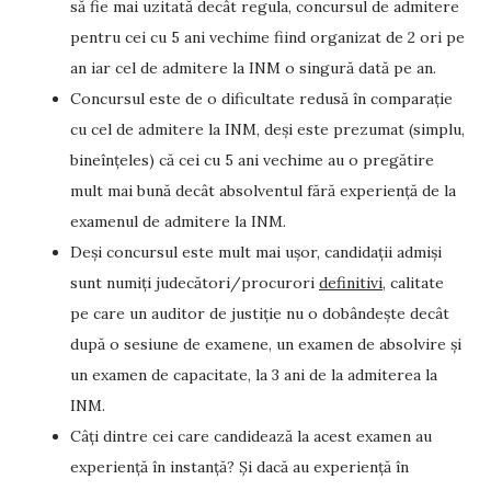
să fie mai uzitată decât regula, concursul de admitere
pentru cei cu 5 ani vechime fiind organizat de 2 ori pe
an iar cel de admitere la INM o singură dată pe an.
Concursul este de o dificultate redusă în comparație
cu cel de admitere la INM, deși este prezumat (simplu,
bineînțeles) că cei cu 5 ani vechime au o pregătire
mult mai bună decât absolventul fără experiență de la
examenul de admitere la INM.
Deși concursul este mult mai ușor, candidații admiși
sunt numiți judecători/procurori
definitivi
, calitate
pe care un auditor de justiție nu o dobândește decât
după o sesiune de examene, un examen de absolvire și
un examen de capacitate, la 3 ani de la admiterea la
INM.
Câți dintre cei care candidează la acest examen au
experiență în instanță? Și dacă au experiență în