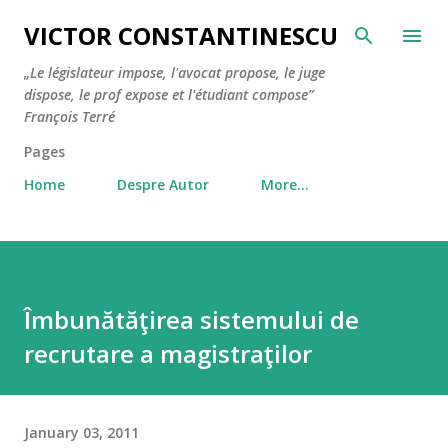
Skip to main content
VICTOR CONSTANTINESCU
„Le législateur impose, l'avocat propose, le juge
dispose, le prof expose et l'étudiant compose”
François Terré
Pages
Home
Despre Autor
More…
Îmbunătăţirea sistemului de
recrutare a magistraţilor
January 03, 2011