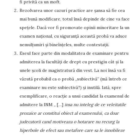
fi privită ca un moft.
Rezolvarea unor cazuri practice are șansa să fie cea
mai bună modificare, totul însă depinde de cine va face
spețele. Dacă vor fi promovate opinii minoritare la un
examen național, cu siguranță această probă va aduce
nemulțumiri și bineînțeles, multe contestații.
Eseul face parte din modalitatea de examinare pentru
admiterea la facultăți de drept cu prestigiu cât și la
unele școli de magistratură din vest. La noi însă va fi
văzută probabil ca o probă „subiectivă” (mă întreb ce
examinare nu este subiectivă?) și inutilă. Iată, spre
exemplificare, o reacție a unui candidat la examenul de
admitere la INM „ […]
insa nu inteleg de ce veleitatile
prozaice ar constitui obiect al examenului, ca doar
judecatorii cand motiveaza o hotarare nu recurg la
hiperbole de efect sau metafore care sa le innobileze