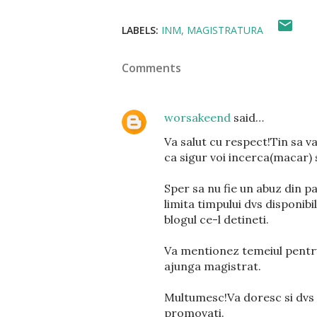
LABELS:
INM
MAGISTRATURA
Comments
worsakeend
said…
Va salut cu respect!Tin sa v
ca sigur voi incerca(macar) 
Sper sa nu fie un abuz din p
limita timpului dvs disponibi
blogul ce-l detineti.
Va mentionez temeiul pentru
ajunga magistrat.
Multumesc!Va doresc si dvs 
promovati.