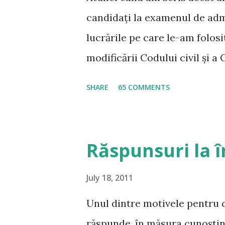
candidați la examenul de admi
lucrările pe care le-am folos
modificării Codului civil și a
intrării în vigoare a noului C
SHARE
65 COMMENTS
multe persoane m-au rugat să 
le consider ca fiind potrivit
examenului de admitere la INM
Răspunsuri la î
frecvente Drept Civil Noul Co
pregătire la această materie,
July 18, 2011
exhaustivă a reglementării, 
Unul dintre motivele pentru c
grilă prof. univ. dr. Gabriel B
răspunde, în măsura cunoștințe