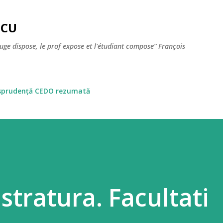
Skip to main content
SCU
juge dispose, le prof expose et l'étudiant compose” François
isprudență CEDO rezumată
stratura. Facultati