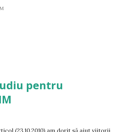
PM
tudiu pentru
NM
icol (23.10.2010) am dorit să ajut viitorii