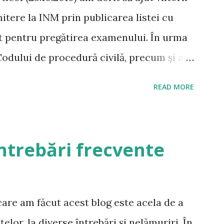
tere la INM prin publicarea listei cu
it pentru pregătirea examenului. În urma
 Codului de procedură civilă, precum și a
od Penal și de Procedură Penală, tot mai
READ MORE
modific lista și să indic lucrările pe care
e în momentul de față pentru pregătirea
. A se citi și Răspunsuri la întrebări
ntrebări frecvente
d civil – este principalul material de
 mai ales având în vedere modalitatea
precum și modalitatea de examinare tip
are am făcut acest blog este acela de a
oroi și jud. drd. Carla Anghelescu – Curs de
lor, la diverse întrebări și nelămuriri. În